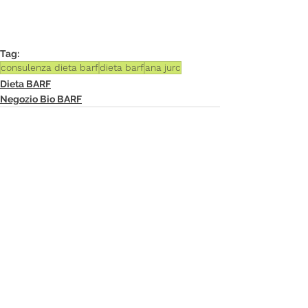
Tag:
consulenza dieta barf
dieta barf
ana jurc
Dieta BARF
Negozio Bio BARF
Mostra tutti
Post recenti