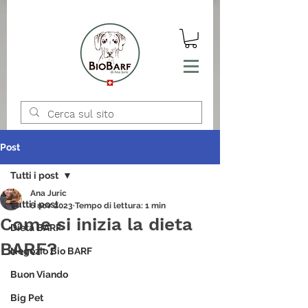
Post
Tutti i post
Ana Juric
Tutti i post
6 nov 2023
Tempo di lettura: 1 min
Come si inizia la dieta
Dieta BARF
BARF?
Negozio Bio BARF
Buon Viando
Big Pet