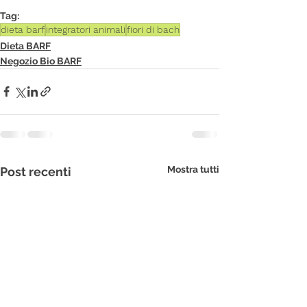
Tag:
dieta barf
integratori animali
fiori di bach
Dieta BARF
Negozio Bio BARF
Mostra tutti
Post recenti