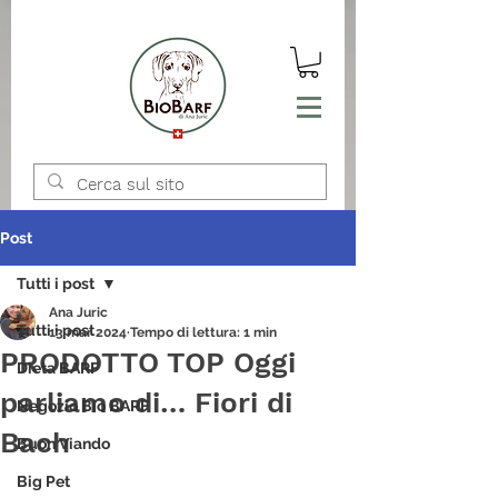
Post
Tutti i post
Ana Juric
Tutti i post
13 mar 2024
Tempo di lettura: 1 min
PRODOTTO TOP Oggi
Dieta BARF
parliamo di… Fiori di
Negozio Bio BARF
Bach
Buon Viando
Big Pet