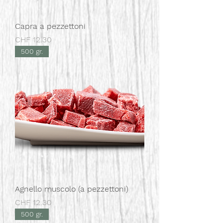
Capra a pezzettoni
Prezzo
CHF 12.30
500 gr.
Agnello muscolo (a pezzettoni)
Prezzo
CHF 12.30
500 gr.