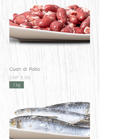
Cuori di Pollo
Prezzo
CHF 5.50
1 kg