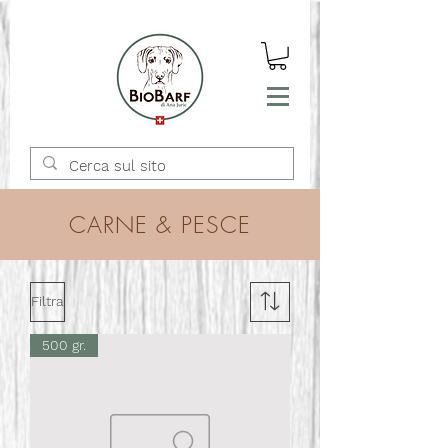
CARNE & PESCE
Filtra
500 gr.