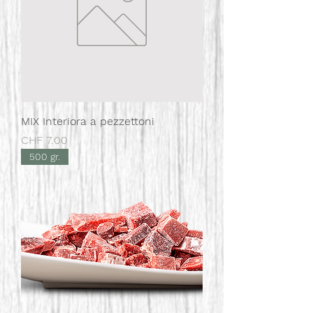
MIX Interiora a pezzettoni
Prezzo
CHF 7.00
500 gr.