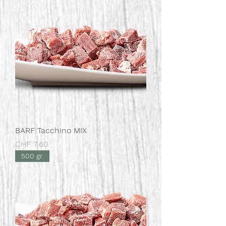
BARF Tacchino MIX
Prezzo
CHF 7.60
500 gr.