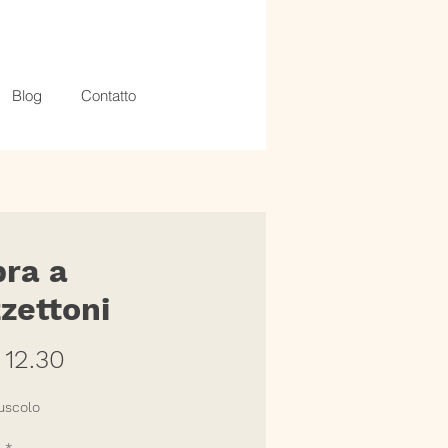
Blog
Contatto
ra a
zettoni
Prezzo
12.30
uscolo
à
*