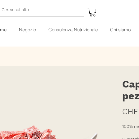
ome
Negozio
Consulenza Nutrizionale
Chi siamo
Cap
pez
CHF 
100% m
Quantit