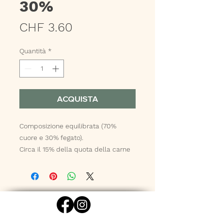
30%
Prezzo
CHF 3.60
Quantità
*
ACQUISTA
Composizione equilibrata (70%
cuore e 30% fegato).
Circa il 15% della quota della carne
dovrebbe consistere di cuore e
fegato.
Analisi: proteina 14,9%, grasso 5,4%
Provenienza: tutta la Svizzera