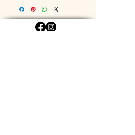
BIO BARF di Ana Juric
Ala Capelina 9
6593 Cadenazzo
+41
79 694 85 50
ana.juric@icloud.com
ORARIO
LUNEDÌ: CHIUSO
MARTEDÌ: 10-14
MERCOLEDÌ: CHIUSO
GIOVEDÌ: 14-19