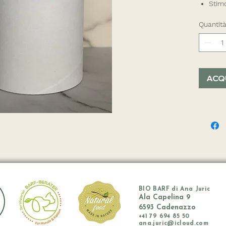
Stimo
Stimo
Quantit
disin
Ha un
quind
Ha pr
epat
ACQ
anti
BIO BARF di Ana Juric
Ala Capelina 9
6593 Cadenazzo
+41
79 694 85 50
ana.juric@icloud.com