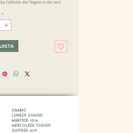
la l’attività del fegato e dei reni
la il flusso linfatico favorendo la
à
*
tossicazione e autodepurazione
 elevato contenuto di inulina e
i prebiotica
oprietà antinfiammatorie,
oprotettive
antiossidanti,
UISTA
microbiche
ORARIO
LUNEDÌ: CHIUSO
MARTEDÌ: 10-14
MERCOLEDÌ: CHIUSO
GIOVEDÌ: 14-19