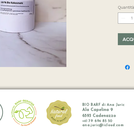
Quantit
ACQ
BIO BARF di Ana Juric
Ala Capelina 9
6593 Cadenazzo
+41
79 694 85 50
ana.juric@icloud.com