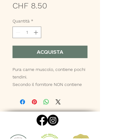
Prezzo
CHF 8.50
Quantità
*
ACQUISTA
Pura carne muscolo, contiene pochi
tendini.
Secondo il fornitore NON contiene
carne di puledro!
Analisi: proteina 21,2%, grasso 8,2%
Provenienza: Svizzera
Peso: 500 gr.