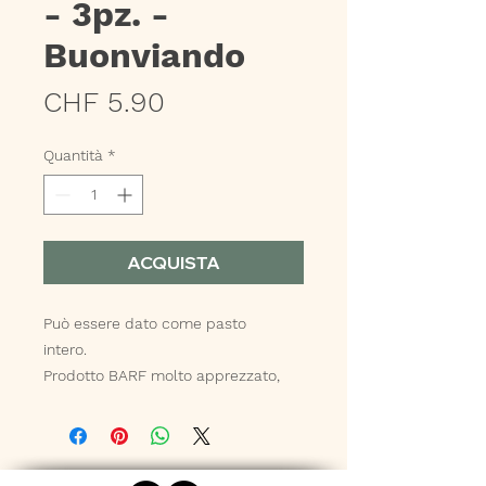
- 3pz. -
Buonviando
Prezzo
CHF 5.90
Quantità
*
ACQUISTA
Può essere dato come pasto
intero.
Prodotto BARF molto apprezzato,
ottima digeribilità anche nei senior.
Per cani di piccola taglia tagliare a
porzioni con il trinciapollo.