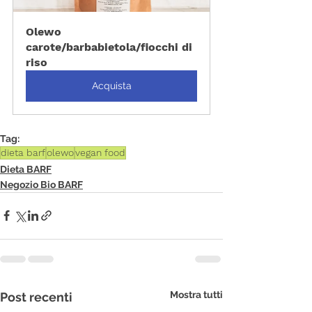
Olewo 
carote/barbabietola/fiocchi di 
riso
Acquista
Tag:
dieta barf
olewo
vegan food
Dieta BARF
Negozio Bio BARF
Mostra tutti
Post recenti