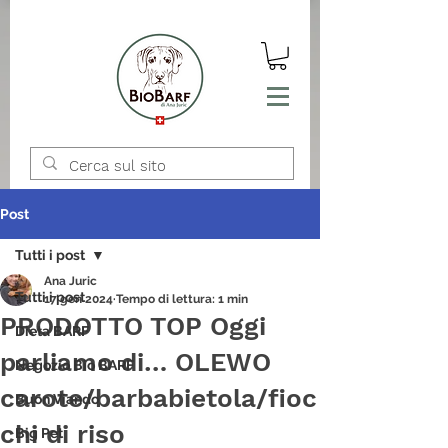
Post
Tutti i post
Ana Juric
Tutti i post
17 gen 2024
Tempo di lettura: 1 min
PRODOTTO TOP Oggi
Dieta BARF
parliamo di… OLEWO
Negozio Bio BARF
carote/barbabietola/fioc
Buon Viando
chi di riso
Big Pet